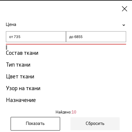
Самара
Цена
-15% на ткани по промокоду NY15
Главная
Ткань с узором "гусиная лапка"
Состав ткани
Тип ткани
Ткань с узором "гусиная
10
лапка" в Самаре
тов.
Цвет ткани
Узор на ткани
Фильтр
Сортировка
Показать все
Назначение
NEW
Найдено:
10
Сбросить