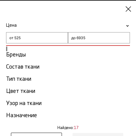
Самара
Цена
-15% на ткани по промокоду NY15
Главная
Ткань с платочным узором
Бренды
Состав ткани
Ткань с платочным узором
17
в Самаре
тов.
Тип ткани
Цвет ткани
Фильтр
Сортировка
Показать все
Узор на ткани
Назначение
NEW
Найдено:
17