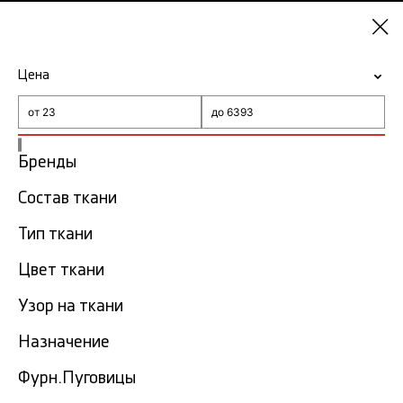
Самара
Цена
-15% на ткани по промокоду NY15
Главная
Ткань Versace
Бренды
Состав ткани
Ткань Versace в Самаре
26 тов.
Тип ткани
Фильтр
Сортировка
Цвет ткани
Показать все
Узор на ткани
Скидка
40%
Назначение
Фурн.Пуговицы