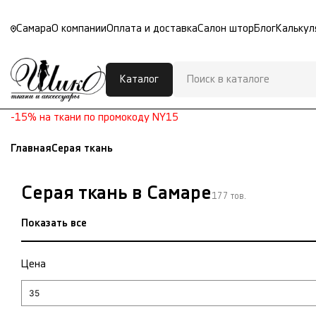
Самара
О компании
Оплата и доставка
Салон штор
Блог
Калькул
Каталог
-15% на ткани по промокоду NY15
Главная
Серая ткань
Серая ткань в Самаре
177 тов.
Показать все
Цена