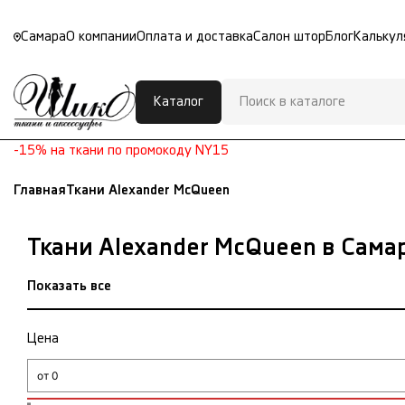
Самара
О компании
Оплата и доставка
Салон штор
Блог
Калькул
Каталог
-15% на ткани по промокоду NY15
Главная
Ткани Alexander McQueen
Ткани Alexander McQueen в Сама
Показать все
Цена