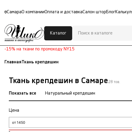
Самара
О компании
Оплата и доставка
Салон штор
Блог
Калькул
Каталог
-15% на ткани по промокоду NY15
Главная
Ткань крепдешин
Ткань крепдешин в Самаре
28 тов.
Показать все
Натуральный крепдешин
Цена