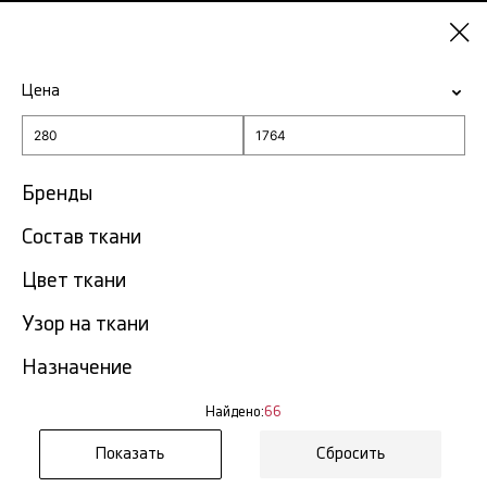
Самара
Цена
-15% на ткани по промокоду NY15
Главная
Курточные ткани
Бренды
Состав ткани
Курточные ткани в Самаре
66 тов.
Цвет ткани
Фильтр
Сортировка
Узор на ткани
Показать все
Курточная стеганая ткань
Назначение
Найдено:
66
Сбросить