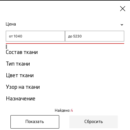
Самара
Цена
-15% на ткани по промокоду NY15
Главная
Ткань Balenciaga
Состав ткани
Тип ткани
Ткань Balenciaga в Самаре
4 тов.
Цвет ткани
Фильтр
Сортировка
Узор на ткани
Показать все
Назначение
Найдено:
4
Сбросить