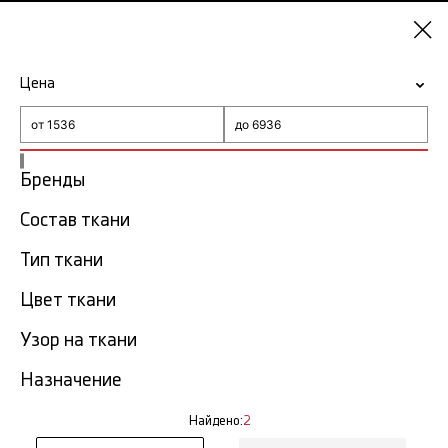
Самара
Цена
-15% на ткани по промокоду NY15
Главная
Ткань Hermes
Бренды
Состав ткани
Ткань Hermes в Самаре
2 тов.
Тип ткани
Фильтр
Сортировка
Цвет ткани
Показать все
Узор на ткани
Назначение
Найдено:
2