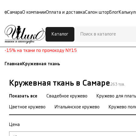
Самара
О компании
Оплата и доставка
Салон штор
Блог
Калькул
Каталог
-15% на ткани по промокоду NY15
Главная
Кружевная ткань
Кружевная ткань в Самаре
263 тов.
Показать все
Свадебное кружево
Кружево для плат
Цветное кружево
Итальянское кружево
Кружево пол
Цена