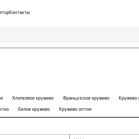
ятор
Контакты
ья
Хлопковое кружево
Французское кружево
Кружево 
отно
Белое кружево
Кружево оптом