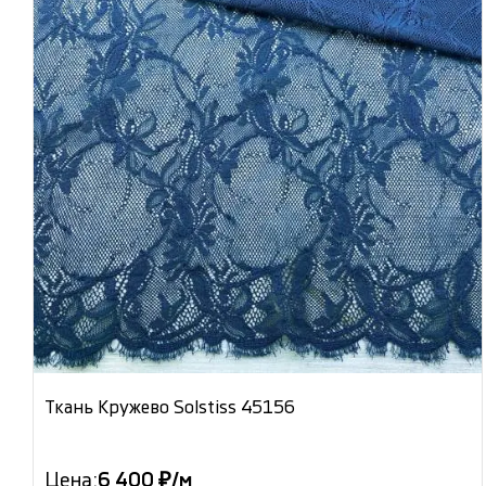
Ткань Кружево Solstiss 45156
Цена:
6 400 ₽/м