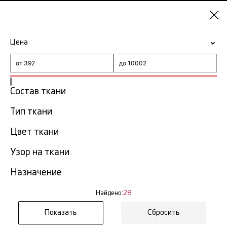
Самара
Цена
-15% на ткани по промокоду NY15
Главная
Ткани для верхней одежды
Состав ткани
Тип ткани
Ткани для верхней одежды
28
в Самаре
тов.
Цвет ткани
Узор на ткани
Фильтр
Сортировка
Показать все
Назначение
Найдено:
28
Сбросить