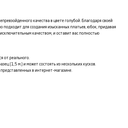
епревзойденного качества в цвете
голубой
. Благодаря своей
но подходит для создания изысканных
платьев, юбок
, придавая
исключительным качеством, и оставит вас полностью
я от реального.
ец (1,5 м.) и может состоять из нескольких кусков.
т представленных в интернет-магазине.