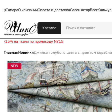
Самара
О компании
Оплата и доставка
Салон штор
Блог
Калькул
Каталог
-15% на ткани по промокоду NY15
Главная
Новинки
Джинса голубого цвета с принтом корабл
NEW