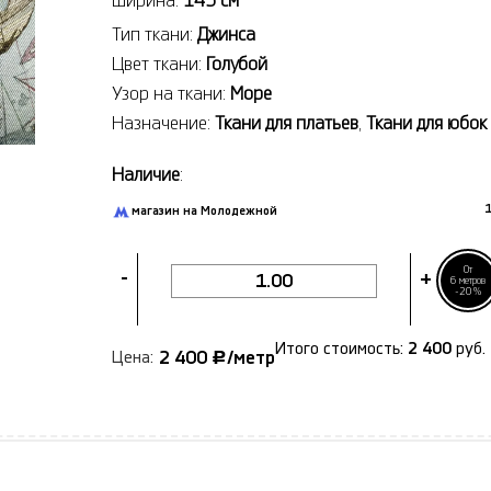
Ширина:
145 см
Тип ткани:
Джинса
Цвет ткани:
Голубой
Узор на ткани:
Море
Назначение:
Ткани для платьев
,
Ткани для юбок
Наличие
:
1
магазин на Молодежной
От
-
+
6 метров
-20%
Итого стоимость:
2 400
руб.
2 400
/метр
Цена:
Р