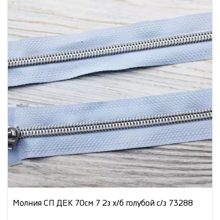
Молния СП ДЕК 70см 7 2з х/б голубой с/з 73288