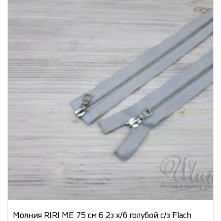
Молния RIRI МЕ 75 см 6 2з х/б голубой с/з Flach