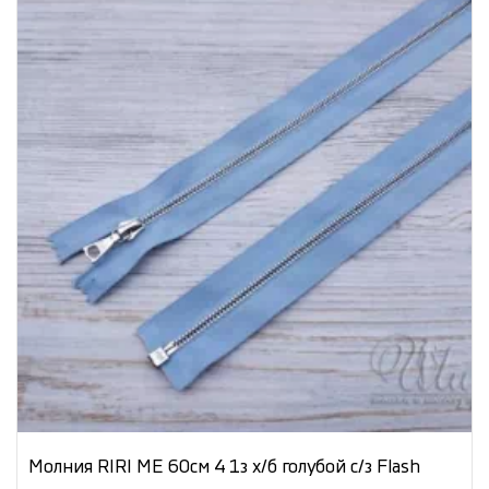
Молния RIRI ME 60см 4 1з х/б голубой с/з Flash