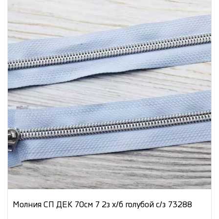
Молния СП ДЕК 70см 7 2з х/б голубой с/з 73288