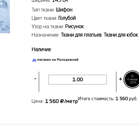
Ширина:
145 см
Тип ткани:
Шифон
Цвет ткани:
Голубой
Узор на ткани:
Рисунок
Назначение:
Ткани для платьев
,
Ткани для юбок
Наличие
:
магазин на Молодежной
От
-
+
6 метров
-20%
Итого стоимость:
1 560
руб.
1 560
/метр
Цена:
Р