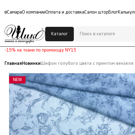
Самара
О компании
Оплата и доставка
Салон штор
Блог
Калькул
Каталог
-15% на ткани по промокоду NY15
Главная
Новинки
Шифон голубого цвета с принтом вензеля
NEW